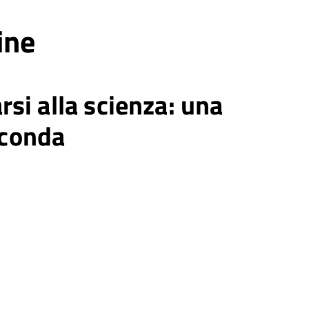
ine
si alla scienza: una
econda