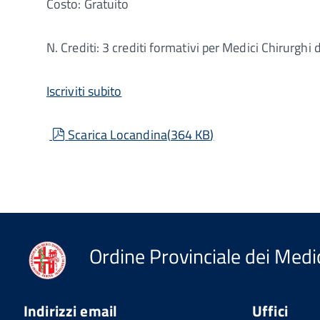
Costo: Gratuito
N. Crediti: 3 crediti formativi per Medici Chirurghi d
Iscriviti subito
pdf
Scarica Locandina
(
364 KB
)
Ordine Provinciale dei Medic
Indirizzi email
Uffici