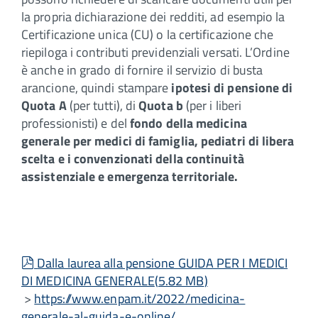
la propria dichiarazione dei redditi, ad esempio la
Certificazione unica (CU) o la certificazione che
riepiloga i contributi previdenziali versati. L’Ordine
è anche in grado di fornire il servizio di busta
arancione, quindi stampare
ipotesi di pensione di
Quota A
(per tutti), di
Quota b
(per i liberi
professionisti) e del
fondo della medicina
generale per medici di famiglia, pediatri di libera
scelta e i convenzionati della continuità
assistenziale e emergenza territoriale.
pdf
Dalla laurea alla pensione GUIDA PER I MEDICI
DI MEDICINA GENERALE
(
5.82 MB
)
>
https://www.enpam.it/2022/medicina-
generale-al-guida-e-online/