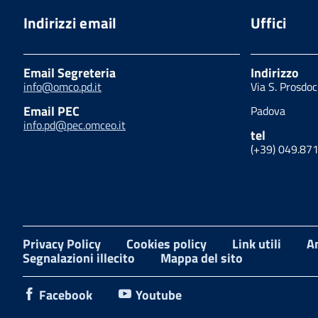
Indirizzi email
Uffici
Email Segreteria
Indirizzo
info@omco.pd.it
Via S. Prosdo
Email PEC
Padova
info.pd@pec.omceo.it
tel
(+39) 049.87
Privacy Policy
Cookies policy
Link utili
A
Segnalazioni illecito
Mappa del sito
Facebook
Youtube