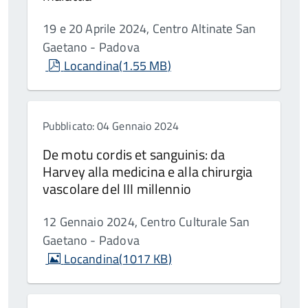
19 e 20 Aprile 2024, Centro Altinate San
Gaetano - Padova
pdf
Locandina
(
1.55 MB
)
Pubblicato: 04 Gennaio 2024
De motu cordis et sanguinis: da
Harvey alla medicina e alla chirurgia
vascolare del III millennio
12 Gennaio 2024, Centro Culturale San
Gaetano - Padova
image
Locandina
(
1017 KB
)