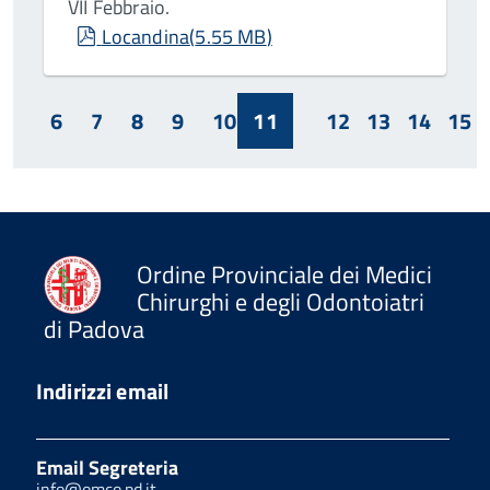
VII Febbraio.
pdf
Locandina
(
5.55 MB
)
6
7
8
9
10
11
12
13
14
15
Ordine Provinciale dei Medici
Chirurghi e degli Odontoiatri
di Padova
Indirizzi email
Email Segreteria
info@omco.pd.it