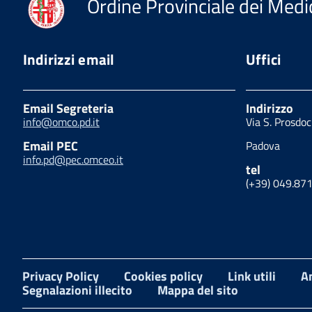
Ordine Provinciale dei Medic
Indirizzi email
Uffici
Email Segreteria
Indirizzo
info@omco.pd.it
Via S. Prosdo
Email PEC
Padova
info.pd@pec.omceo.it
tel
(+39) 049.87
Privacy Policy
Cookies policy
Link utili
A
Segnalazioni illecito
Mappa del sito