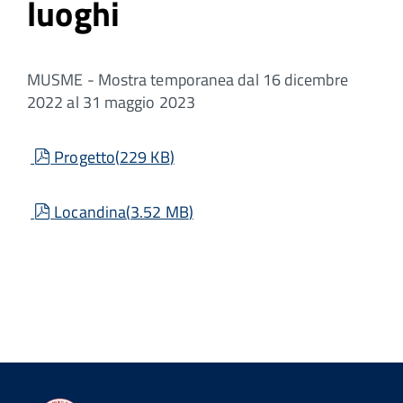
luoghi
MUSME - Mostra temporanea dal 16 dicembre
2022 al 31 maggio 2023
pdf
Progetto
(
229 KB
)
pdf
Locandina
(
3.52 MB
)