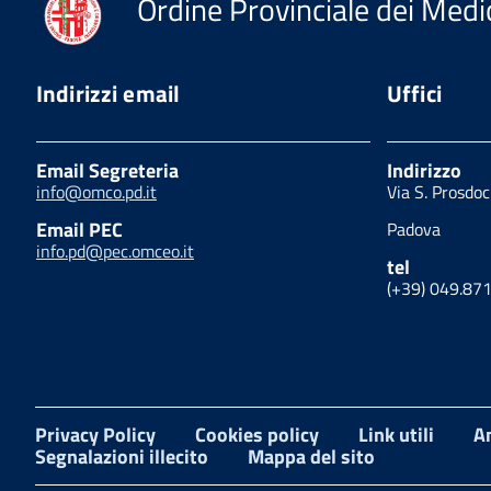
Ordine Provinciale dei Medic
Indirizzi email
Uffici
Email Segreteria
Indirizzo
info@omco.pd.it
Via S. Prosdo
Email PEC
Padova
info.pd@pec.omceo.it
tel
(+39) 049.87
Privacy Policy
Cookies policy
Link utili
A
Segnalazioni illecito
Mappa del sito