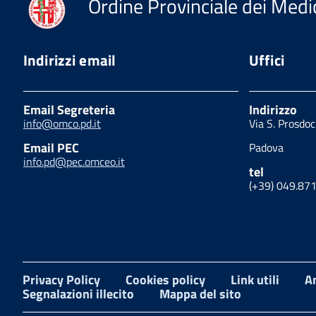
Ordine Provinciale dei Medic
Indirizzi email
Uffici
Email Segreteria
Indirizzo
info@omco.pd.it
Via S. Prosdo
Email PEC
Padova
info.pd@pec.omceo.it
tel
(+39) 049.87
Privacy Policy
Cookies policy
Link utili
A
Segnalazioni illecito
Mappa del sito