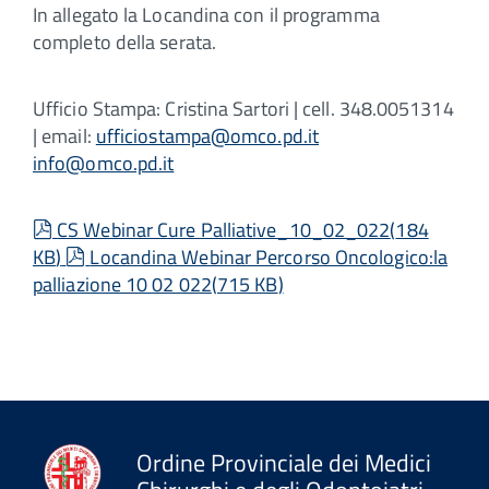
In allegato la Locandina con il programma
completo della serata.
Ufficio Stampa: Cristina Sartori | cell. 348.0051314
| email:
ufficiostampa@omco.pd.it
info@omco.pd.it
pdf
CS Webinar Cure Palliative_10_02_022
(
184
pdf
KB
)
Locandina Webinar Percorso Oncologico:la
palliazione 10 02 022
(
715 KB
)
Ordine Provinciale dei Medici