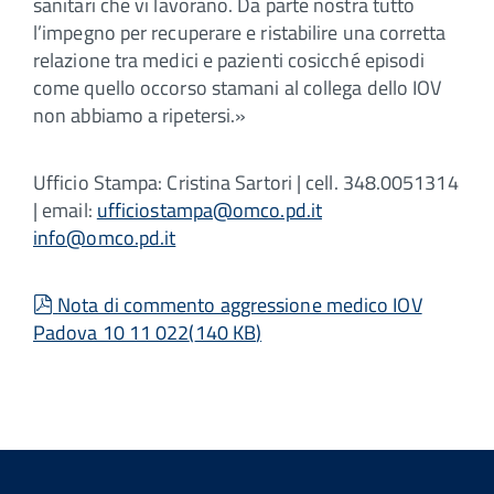
sanitari che vi lavorano. Da parte nostra tutto
l’impegno per recuperare e ristabilire una corretta
relazione tra medici e pazienti cosicché episodi
come quello occorso stamani al collega dello IOV
non abbiamo a ripetersi.»
Ufficio Stampa: Cristina Sartori | cell. 348.0051314
| email:
ufficiostampa@omco.pd.it
info@omco.pd.it
pdf
Nota di commento aggressione medico IOV
Padova 10 11 022
(
140 KB
)