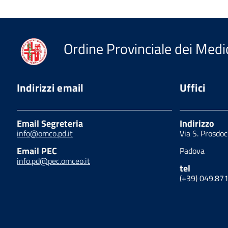
Ordine Provinciale dei Medic
Indirizzi email
Uffici
Email Segreteria
Indirizzo
info@omco.pd.it
Via S. Prosdo
Email PEC
Padova
info.pd@pec.omceo.it
tel
(+39) 049.87