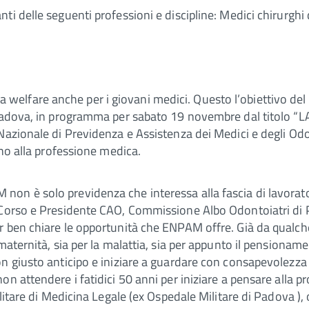
 delle seguenti professioni e discipline: Medici chirurghi d
elfare anche per i giovani medici. Questo l’obiettivo del
i Padova, in programma per sabato 19 novembre dal titolo
Nazionale di Previdenza e Assistenza dei Medici e degli Odon
ano alla professione medica.
n è solo previdenza che interessa alla fascia di lavoratori
l Corso e Presidente CAO, Commissione Albo Odontoiatri di 
 ben chiare le opportunità che ENPAM offre. Già da qualche
 maternità, sia per la malattia, sia per appunto il pensiona
n giusto anticipo e iniziare a guardare con consapevolezza a
n attendere i fatidici 50 anni per iniziare a pensare alla p
itare di Medicina Legale (ex Ospedale Militare di Padova ), ol