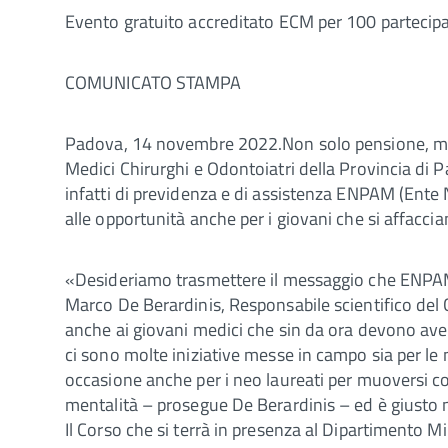
Evento gratuito accreditato ECM per 100 partecipanti
COMUNICATO STAMPA
Padova, 14 novembre 2022.Non solo pensione, ma w
Medici Chirurghi e Odontoiatri della Provincia d
infatti di previdenza e di assistenza ENPAM (Ente 
alle opportunità anche per i giovani che si affacci
«Desideriamo trasmettere il messaggio che ENPAM no
Marco De Berardinis, Responsabile scientifico de
anche ai giovani medici che sin da ora devono aver
ci sono molte iniziative messe in campo sia per le
occasione anche per i neo laureati per muoversi co
mentalità – prosegue De Berardinis – ed è giusto no
Il Corso che si terrà in presenza al Dipartimento Mil