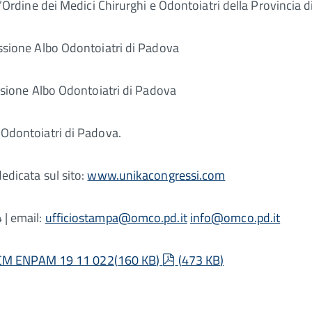
dine dei Medici Chirurghi e Odontoiatri della Provincia 
ione Albo Odontoiatri di Padova
ione Albo Odontoiatri di Padova
dontoiatri di Padova.
dedicata sul sito:
www.unikacongressi.com
 | email:
ufficiostampa@omco.pd.it
info@omco.pd.it
pdf
CM ENPAM 19 11 022
(
160 KB
)
(
473 KB
)