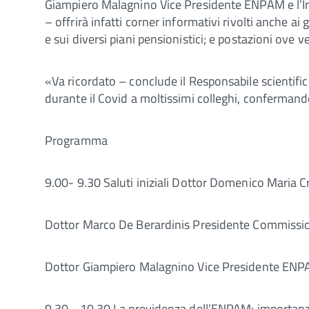
Giampiero Malagnino Vice Presidente ENPAM e l’Ing
– offrirà infatti corner informativi rivolti anche ai
e sui diversi piani pensionistici; e postazioni ove ve
«Va ricordato – conclude il Responsabile scientifi
durante il Covid a moltissimi colleghi, confermando
Programma
9.00- 9.30 Saluti iniziali Dottor Domenico Maria C
Dottor Marco De Berardinis Presidente Commissio
Dottor Giampiero Malagnino Vice Presidente EN
9.30 - 10.30 La previdenza dell’ENPAM: importan