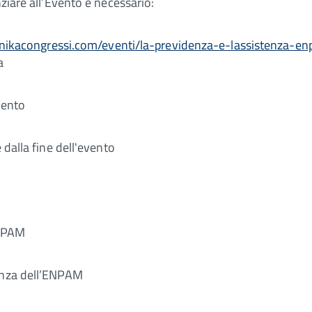
nziare all’Evento è necessario:
nikacongressi.com/eventi/la-previdenza-e-lassistenza-e
a
vento
 dalla fine dell'evento
ENPAM
tenza dell’ENPAM