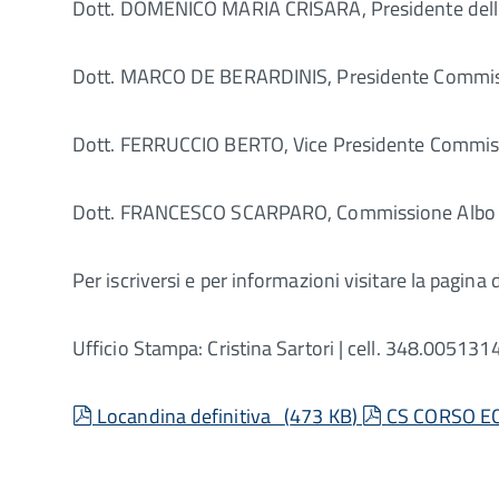
Dott. DOMENICO MARIA CRISARÀ, Presidente dell’Or
Dott. MARCO DE BERARDINIS, Presidente Commiss
Dott. FERRUCCIO BERTO, Vice Presidente Commiss
Dott. FRANCESCO SCARPARO, Commissione Albo O
Per iscriversi e per informazioni visitare la pagina 
Ufficio Stampa: Cristina Sartori | cell. 348.0051314
pdf
pdf
Locandina definitiva
(
473 KB
)
CS CORSO E