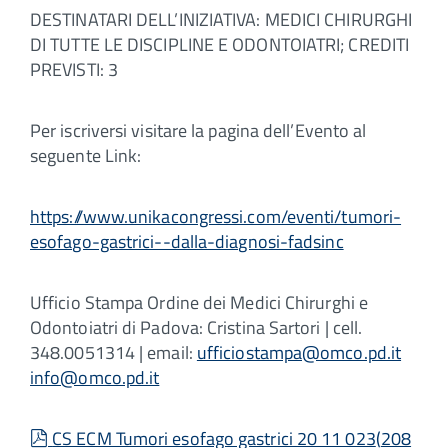
DESTINATARI DELL’INIZIATIVA: MEDICI CHIRURGHI
DI TUTTE LE DISCIPLINE E ODONTOIATRI; CREDITI
PREVISTI: 3
Per iscriversi visitare la pagina dell’Evento al
seguente Link:
https://www.unikacongressi.com/eventi/tumori-
esofago-gastrici--dalla-diagnosi-fadsinc
Ufficio Stampa Ordine dei Medici Chirurghi e
Odontoiatri di Padova: Cristina Sartori | cell.
348.0051314 | email:
ufficiostampa@omco.pd.it
info@omco.pd.it
pdf
CS ECM Tumori esofago gastrici 20 11 023
(
208