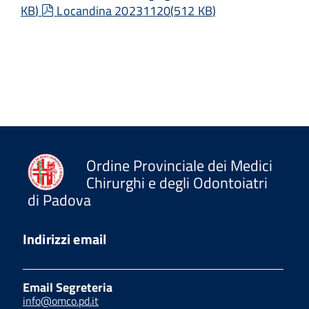
pdf
KB
)
Locandina 20231120
(
512 KB
)
Ordine Provinciale dei Medici
Chirurghi e degli Odontoiatri
di Padova
Indirizzi email
Email Segreteria
info@omco.pd.it