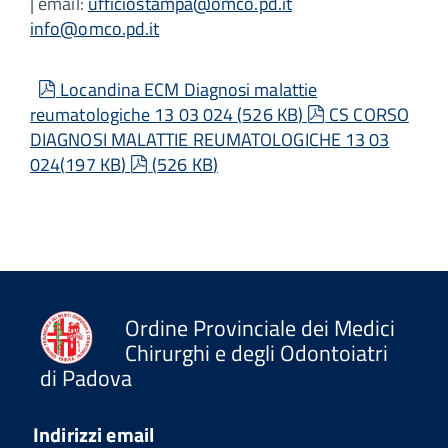
| email:
ufficiostampa@omco.pd.it
info@omco.pd.it
pdf
Locandina ECM Diagnosi malattie
pdf
reumatologiche 13 03 024
(
526 KB
)
CS CORSO
DIAGNOSI MALATTIE REUMATOLOGICHE 13 03
pdf
024
(
197 KB
)
(
526 KB
)
Ordine Provinciale dei Medici
Chirurghi e degli Odontoiatri
di Padova
Indirizzi email