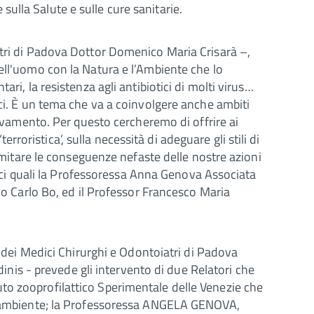
ulla Salute e sulle cure sanitarie.
atri di Padova Dottor Domenico Maria Crisarà –,
dell'uomo con la Natura e l’Ambiente che lo
ri, la resistenza agli antibiotici di molti virus…
ici. È un tema che va a coinvolgere anche ambiti
levamento. Per questo cercheremo di offrire ai
ristica’, sulla necessità di adeguare gli stili di
limitare le conseguenze nefaste delle nostre azioni
atici quali la Professoressa Anna Genova Associata
ino Carlo Bo, ed il Professor Francesco Maria
e dei Medici Chirurghi e Odontoiatri di Padova
is - prevede gli intervento di due Relatori che
to zooprofilattico Sperimentale delle Venezie che
 ed ambiente; la Professoressa ANGELA GENOVA,