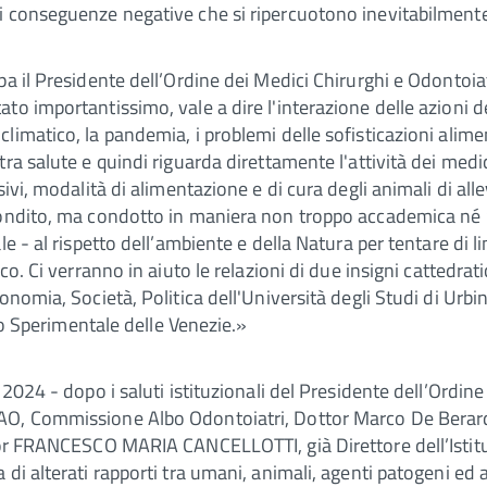
 conseguenze negative che si ripercuotono inevitabilmente s
pa il Presidente dell’Ordine dei Medici Chirurghi e Odontoi
to importantissimo, vale a dire l'interazione delle azioni 
matico, la pandemia, i problemi delle sofisticazioni alimenta
tra salute e quindi riguarda direttamente l'attività dei med
sivi, modalità di alimentazione e di cura degli animali di al
ndito, ma condotto in maniera non troppo accademica né ‘terro
le - al rispetto dell’ambiente e della Natura per tentare di 
ico. Ci verranno in aiuto le relazioni di due insigni cattedr
onomia, Società, Politica dell'Università degli Studi di Urb
ico Sperimentale delle Venezie.»
 2024 - dopo i saluti istituzionali del Presidente dell’Ordin
O, Commissione Albo Odontoiatri, Dottor Marco De Berardin
ssor FRANCESCO MARIA CANCELLOTTI, già Direttore dell’Istitu
a di alterati rapporti tra umani, animali, agenti patogeni