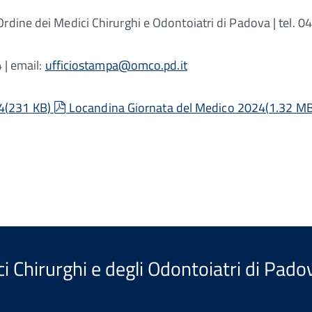
rdine dei Medici Chirurghi e Odontoiatri di Padova | tel. 0
 | email:
ufficiostampa@omco.pd.it
pdf
4
(
231 KB
)
Locandina Giornata del Medico 2024
(
1.32 M
i Chirurghi e degli Odontoiatri di Pado