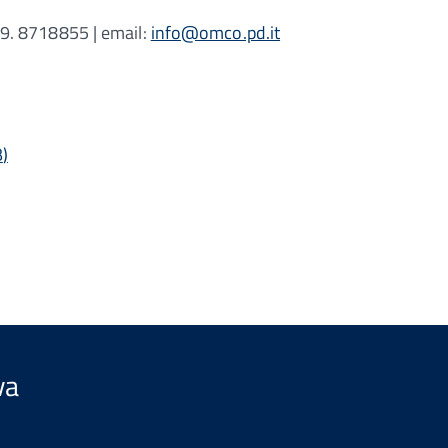
49. 8718855 | email:
info@omco.pd.it
B
)
va