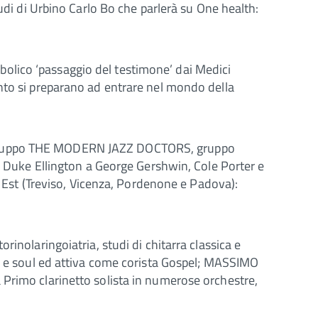
tudi di Urbino Carlo Bo che parlerà su One health:
olico ‘passaggio del testimone’ dai Medici
ento si preparano ad entrare nel mondo della
el gruppo THE MODERN JAZZ DOCTORS, gruppo
da Duke Ellington a George Gershwin, Cole Porter e
rd Est (Treviso, Vicenza, Pordenone e Padova):
inolaringoiatria, studi di chitarra classica e
zz e soul ed attiva come corista Gospel; MASSIMO
 Primo clarinetto solista in numerose orchestre,