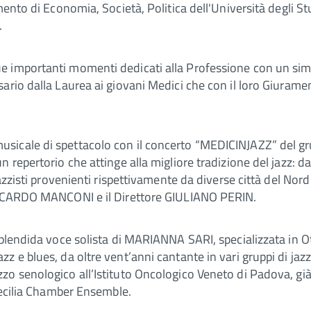
mento di Economia, Società, Politica dell'Università degli S
.
 importanti momenti dedicati alla Professione con un simb
ario dalla Laurea ai giovani Medici che con il loro Giuram
musicale di spettacolo con il concerto “MEDICINJAZZ” d
n repertorio che attinge alla migliore tradizione del jazz: 
jazzisti provenienti rispettivamente da diverse città del No
RDO MANCONI e il Direttore GIULIANO PERIN.
plendida voce solista di MARIANNA SARI, specializzata in Otor
z e blues, da oltre vent’anni cantante in vari gruppi di ja
o senologico all’Istituto Oncologico Veneto di Padova, già
Caecilia Chamber Ensemble.