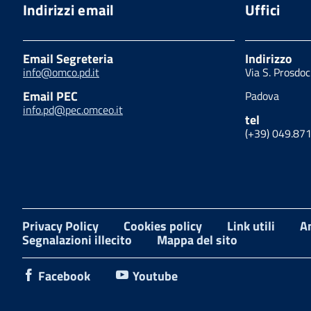
Indirizzi email
Uffici
Email Segreteria
Indirizzo
info@omco.pd.it
Via S. Prosdo
Email PEC
Padova
info.pd@pec.omceo.it
tel
(+39) 049.87
Privacy Policy
Cookies policy
Link utili
A
Segnalazioni illecito
Mappa del sito
Facebook
Youtube