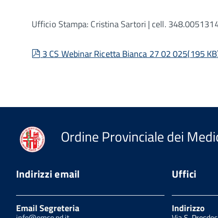
Ufficio Stampa: Cristina Sartori | cell. 348.0051314
pdf
3 CS Webinar Ricetta Bianca 27 02 025
(
195 KB
Ordine Provinciale dei Medic
Indirizzi email
Uffici
Email Segreteria
Indirizzo
info@omco.pd.it
Via S. Prosdo