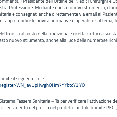
 commenta il Presidente dell’Ordine dei Medici Chirurghi e O
ra Professione. Mediante questo nuovo strumento, i farmac
itaria e consegnati anche direttamente via email ai Pazient
er approfondire le novità normative e operative sul tema, 
ca elettronica al posto della tradizionale ricetta cartacea sia
sto nuovo strumento, anche alla luce delle numerose richie
ramite il seguente link:
nar/register/WN_avUpHwghQHm7YYbtqY3iYQ
e Sistema Tessera Sanitaria – Ts per verificare l’attivazione 
il censimento del profilo nel predetto portale tramite PEC (