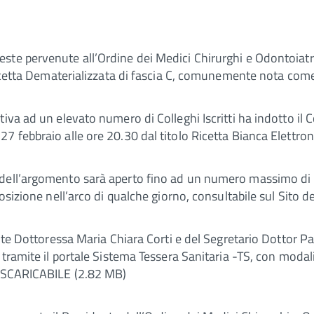
ste pervenute all’Ordine dei Medici Chirurghi e Odontoiatr
Ricetta Dematerializzata di fascia C, comunemente nota come
iva ad un elevato numero di Colleghi Iscritti ha indotto il 
7 febbraio alle ore 20.30 dal titolo Ricetta Bianca Elettron
 dell’argomento sarà aperto fino ad un numero massimo di 
posizione nell’arco di qualche giorno, consultabile sul Sito 
dente Dottoressa Maria Chiara Corti e del Segretario Dotto
 tramite il portale Sistema Tessera Sanitaria -TS, con moda
df SCARICABILE (2.82 MB)