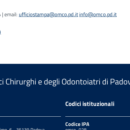
 | email:
ufficiostampa@omco.pd.it
info@omco.pd.it
)
i Chirurghi e degli Odontoiatri di Pado
Codici istituzionali
Codice IPA
cimo, 6 - 35139 Padova
omco_028