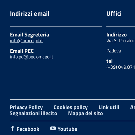
Indirizzi email
Uffici
Email Segreteria
Indirizzo
info@omco.pd.it
Via S. Prosdo
Email PEC
Padova
info.pd@pec.omceo.it
tel
(+39) 049.87
Privacy Policy
Cookies policy
Link utili
A
Segnalazioni illecito
Mappa del sito
Facebook
Youtube