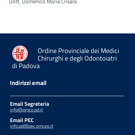
Dott. Domenico Maria Crisarà
Ordine Provinciale dei Medici
Chirurghi e degli Odontoiatri
di Padova
Indirizzi email
Email Segreteria
info@omco.pd.it
Email PEC
info.pd@pec.omceo.it