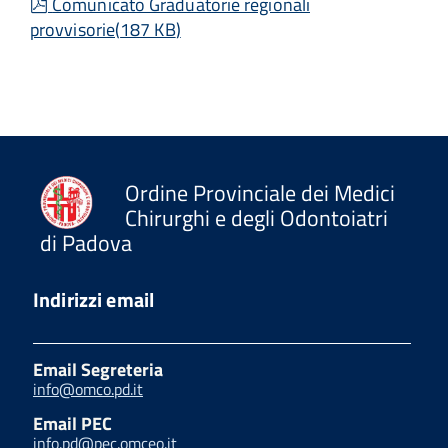
pdf
Comunicato Graduatorie regionali
provvisorie
(
187 KB
)
Ordine Provinciale dei Medici
Chirurghi e degli Odontoiatri
di Padova
Indirizzi email
Email Segreteria
info@omco.pd.it
Email PEC
info.pd@pec.omceo.it