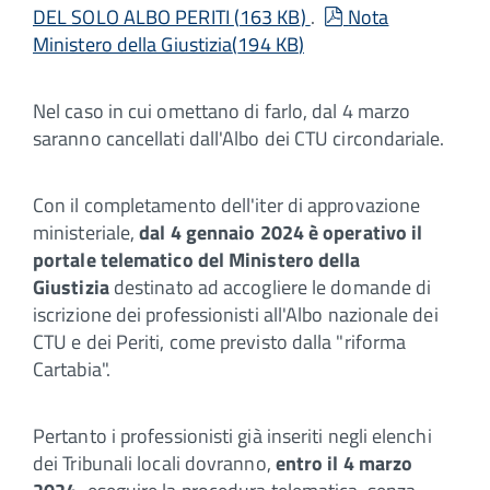
pdf
DEL SOLO ALBO PERITI
(
163 KB
)
.
Nota
Ministero della Giustizia
(
194 KB
)
Nel caso in cui omettano di farlo, dal 4 marzo
saranno cancellati dall'Albo dei CTU circondariale.
Con il completamento dell'iter di approvazione
ministeriale,
dal 4 gennaio 2024 è operativo il
portale telematico del Ministero della
Giustizia
destinato ad accogliere le domande di
iscrizione dei professionisti all'Albo nazionale dei
CTU e dei Periti, come previsto dalla "riforma
Cartabia".
Pertanto i professionisti già inseriti negli elenchi
dei Tribunali locali dovranno,
entro il 4 marzo