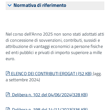
Normativa di riferimento
Nel corso dell'Anno 2025 non sono stati adottati atti
di concessione di sovvenzioni, contributi, sussidi e
attribuzione di vantaggi economici a persone fisiche
ed enti pubblici e privati di importo superiore a mille
euro.
pdf
ELENCO DEI CONTRIBUTI EROGAT I
(
52 KB
)
(agg.
a settembre 2024)
pdf
Delibera n. 102 del 04/06/2024
(
328 KB
)
pdf
Delibera n. 198 del 14/11/2023
(
336 KB
)